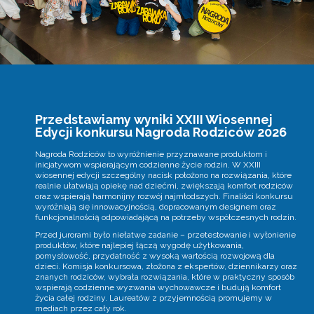
Przedstawiamy wyniki XXIII Wiosennej
Edycji konkursu Nagroda Rodziców 2026
Nagroda Rodziców to wyróżnienie przyznawane produktom i
inicjatywom wspierającym codzienne życie rodzin. W XXIII
wiosennej edycji szczególny nacisk położono na rozwiązania, które
realnie ułatwiają opiekę nad dziećmi, zwiększają komfort rodziców
oraz wspierają harmonijny rozwój najmłodszych. Finaliści konkursu
wyróżniają się innowacyjnością, dopracowanym designem oraz
funkcjonalnością odpowiadającą na potrzeby współczesnych rodzin.
Przed jurorami było niełatwe zadanie – przetestowanie i wyłonienie
produktów, które najlepiej łączą wygodę użytkowania,
pomysłowość, przydatność z wysoką wartością rozwojową dla
dzieci. Komisja konkursowa, złożona z ekspertów, dziennikarzy oraz
znanych rodziców, wybrała rozwiązania, które w praktyczny sposób
wspierają codzienne wyzwania wychowawcze i budują komfort
życia całej rodziny. Laureatów z przyjemnością promujemy w
mediach przez cały rok.