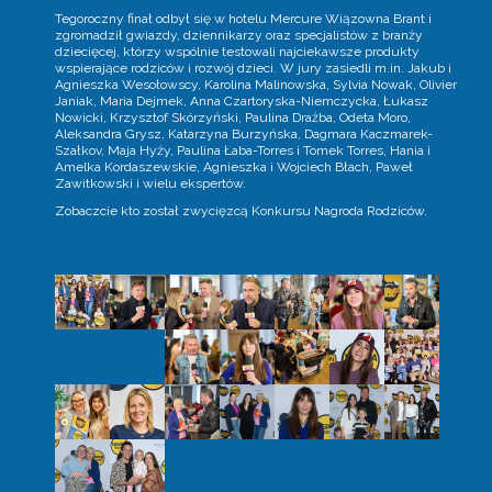
Tegoroczny finał odbył się w hotelu Mercure Wiązowna Brant i
zgromadził gwiazdy, dziennikarzy oraz specjalistów z branży
dziecięcej, którzy wspólnie testowali najciekawsze produkty
wspierające rodziców i rozwój dzieci. W jury zasiedli m.in. Jakub i
Agnieszka Wesołowscy, Karolina Malinowska, Sylvia Nowak, Olivier
Janiak, Maria Dejmek, Anna Czartoryska-Niemczycka, Łukasz
Nowicki, Krzysztof Skórzyński, Paulina Drażba, Odeta Moro,
Aleksandra Grysz, Katarzyna Burzyńska, Dagmara Kaczmarek-
Szałkov, Maja Hyży, Paulina Łaba-Torres i Tomek Torres, Hania i
Amelka Kordaszewskie, Agnieszka i Wojciech Błach, Paweł
Zawitkowski i wielu ekspertów.
Zobaczcie kto został zwycięzcą Konkursu Nagroda Rodziców.