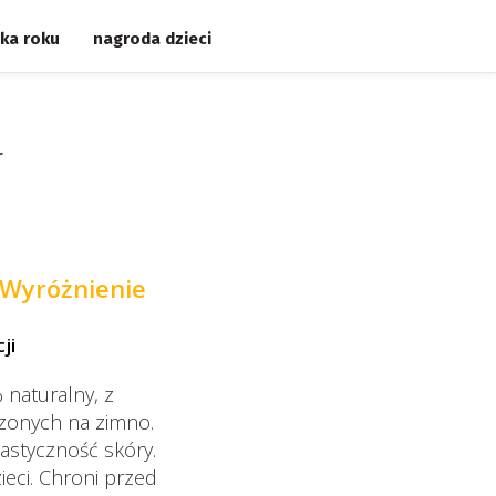
ka roku
nagroda dzieci
l
Wyróżnienie
ji
% naturalny, z
czonych na zimno.
lastyczność skóry.
ieci. Chroni przed