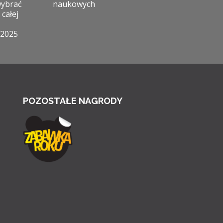
wybrać
naukowych
 całej
 2025
POZOSTAŁE NAGRODY