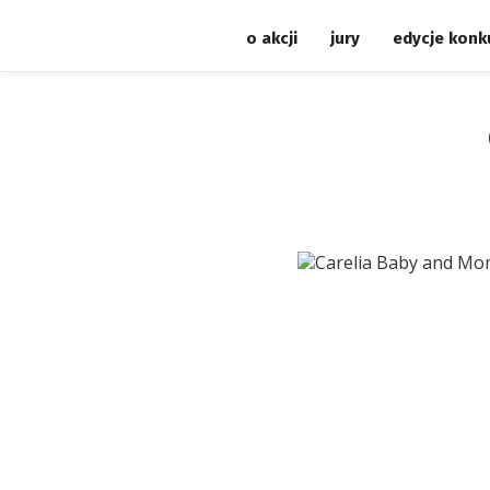
o akcji
jury
edycje konk