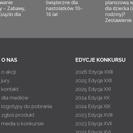
wanie
świąteczne dla
planszową 
y – Zabawy,
nastolatków 10–
dla dziecka (i
Książki dla
16 lat
rodziny)?
Zestawienie
O NAS
EDYCJE KONKURSU
o akcji
2026
Edycja XXIII
jury
2025
Edycja XXII
kontakt
2025
Edycja XXI
dla mediów
2024
Edycja XX
logotypy do pobrania
2024
Edycja XIX
zgłoś produkt
2023
Edycja XVIII
media o konkursie
2023
Edycja XVII
2022
Edycja XVI