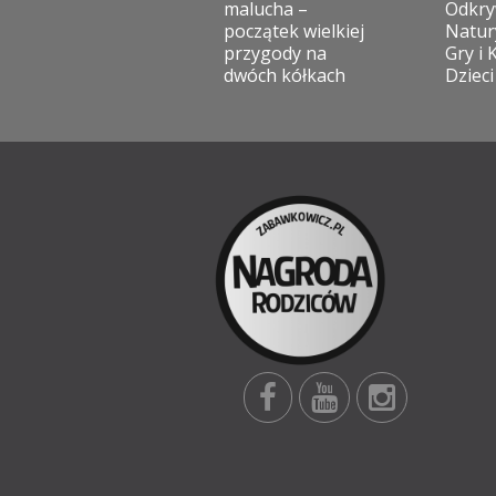
malucha –
Odkry
początek wielkiej
Natur
przygody na
Gry i 
dwóch kółkach
Dzieci