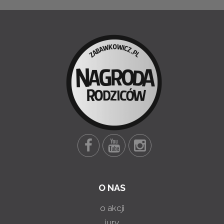
O NAS
o akcji
jury