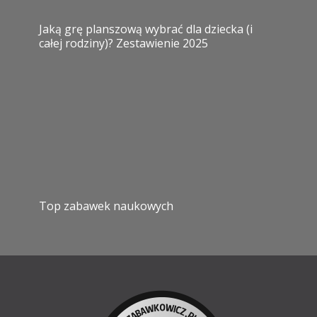
Jaką grę planszową wybrać dla dziecka (i
całej rodziny)? Zestawienie 2025
Top zabawek naukowych