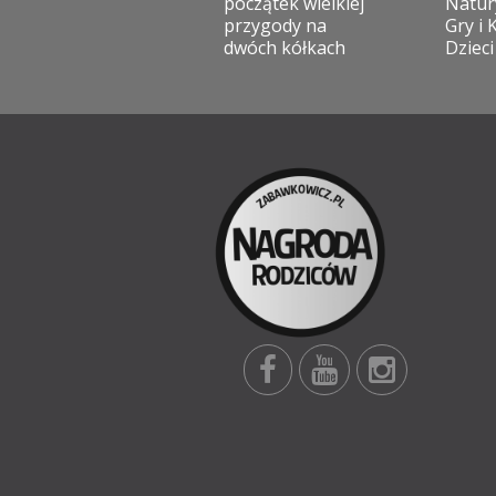
początek wielkiej
Natur
przygody na
Gry i 
dwóch kółkach
Dzieci