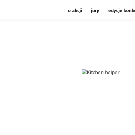
o akcji
jury
edycje konk