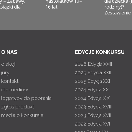
y – Zabawy,
nastolatków 10–
dla dziecka (i
Książki dla
16 lat
rodziny)?
Zestawienie
O NAS
EDYCJE KONKURSU
o akcji
2026
Edycja XXIII
jury
2025
Edycja XXII
kontakt
2025
Edycja XXI
dla mediów
2024
Edycja XX
logotypy do pobrania
2024
Edycja XIX
zgłoś produkt
2023
Edycja XVIII
media o konkursie
2023
Edycja XVII
2022
Edycja XVI