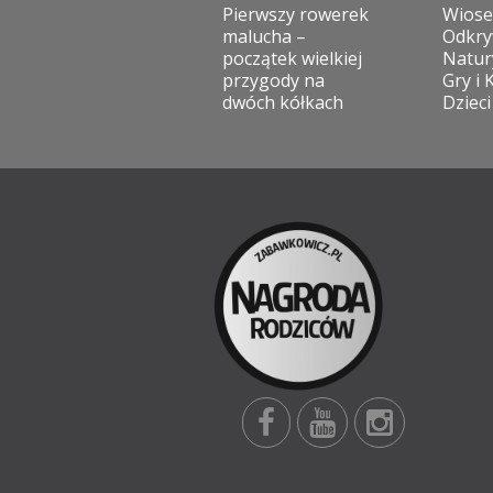
Pierwszy rowerek
Wios
malucha –
Odkry
początek wielkiej
Natur
przygody na
Gry i 
dwóch kółkach
Dzieci