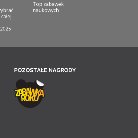
Top zabawek
wybrać
naukowych
 całej
 2025
POZOSTAŁE NAGRODY