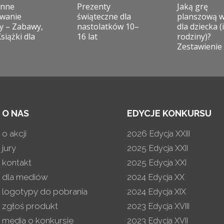
enne
Prezenty
Jaką grę
wanie
świąteczne dla
planszową 
y – Zabawy,
nastolatków 10–
dla dziecka (i
Książki dla
16 lat
rodziny)?
Zestawienie
O NAS
EDYCJE KONKURSU
o akcji
2026
Edycja XXIII
jury
2025
Edycja XXII
kontakt
2025
Edycja XXI
dla mediów
2024
Edycja XX
logotypy do pobrania
2024
Edycja XIX
zgłoś produkt
2023
Edycja XVIII
media o konkursie
2023
Edycja XVII