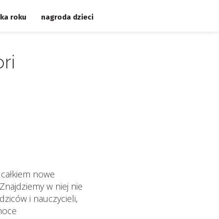
ka roku
nagroda dzieci
ri
o całkiem nowe
 Znajdziemy w niej nie
odziców i nauczycieli,
moce