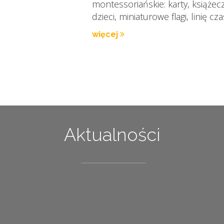
montessoriańskie: karty, książec
dzieci, miniaturowe flagi, linię cza
więcej
Aktualności