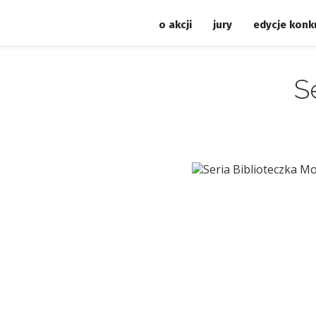
o akcji
jury
edycje konk
S