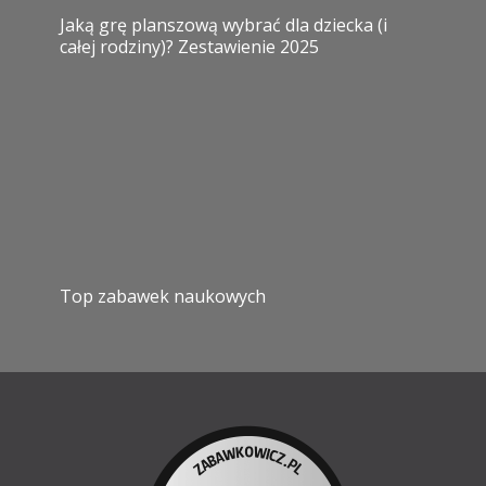
Jaką grę planszową wybrać dla dziecka (i
całej rodziny)? Zestawienie 2025
Top zabawek naukowych