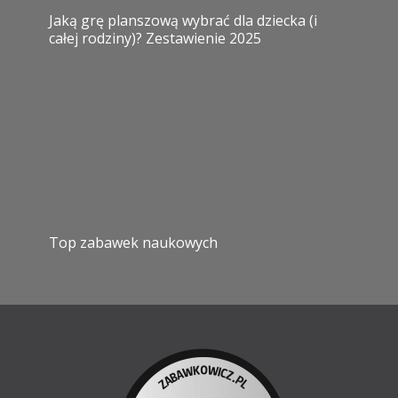
Jaką grę planszową wybrać dla dziecka (i
całej rodziny)? Zestawienie 2025
Top zabawek naukowych