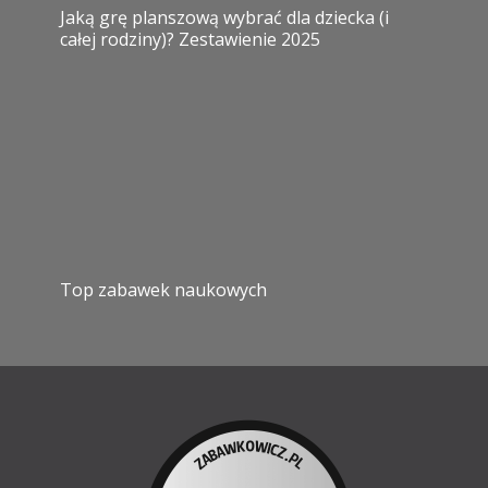
Jaką grę planszową wybrać dla dziecka (i
całej rodziny)? Zestawienie 2025
Top zabawek naukowych