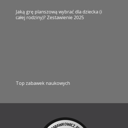
Jaką grę planszową wybrać dla dziecka (i
całej rodziny)? Zestawienie 2025
Top zabawek naukowych