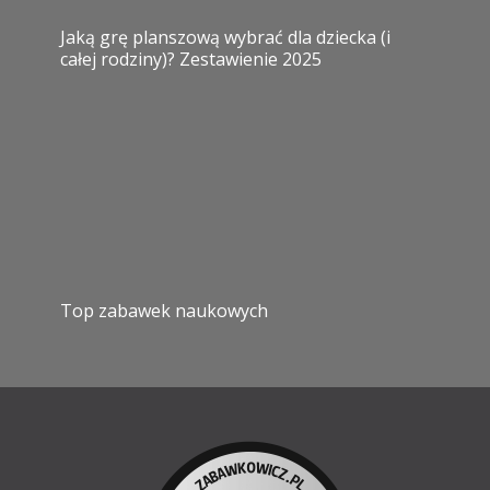
Jaką grę planszową wybrać dla dziecka (i
całej rodziny)? Zestawienie 2025
Top zabawek naukowych